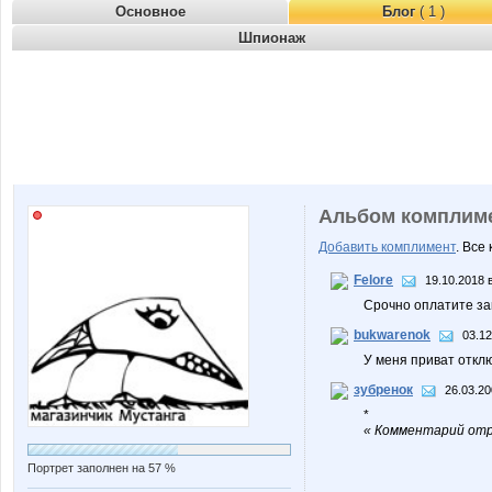
Основное
Блог
( 1 )
Шпионаж
Альбом комплим
Добавить комплимент
. Все
Felore
19.10.2018 
Срочно оплатите за
bukwarenok
03.12
У меня приват отклю
зубренок
26.03.20
*
« Комментарий отр
Портрет заполнен на 57 %