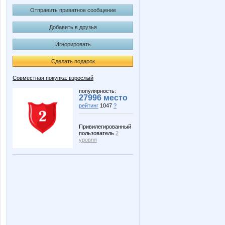
Отправить приватное сообщение
Добавить в друзья
Игнорировать
Сделать подарок
Совместная покупка: взрослый
популярность:
27996 место
рейтинг
1047
?
Привилегированный
пользователь
2
уровня