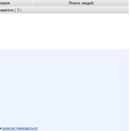
лерея
Поиск людей
равится
( 3 )
и
зарегистрироваться