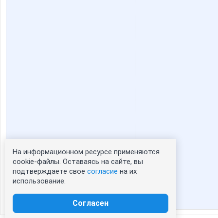
На информационном ресурсе применяются
Статистика портрета:
cookie-файлы. Оставаясь на сайте, вы
подтверждаете свое
согласие
на их
сейчас просматривают портрет - 0
использование.
зарегистрированные пользователи
посетившие портрет за 7 дней - 0
Согласен