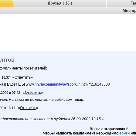
Друзья
( 18 )
Га
Мне н
ентов
 комплименты посетителей:
«
Ответить
»
в 15:37
каз! Будет ШБ!
www.nn.ru/community/pv/sbor/...4.html#216143603
«
Ответить
»
.2009 в 07:42
чен. На заказ не можем, мы не выбираем товар.
«
Ответить
»
09 в 13:14
едактирован пользователем зубренок 26-03-2009 13:15 »
Вы не авторизованы!
Чтобы написать комплимент необходимо
войти
ил