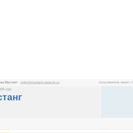
ыш Мустанг
:
malyshmustang.www.nn.ru
пользователь имеет 
008 году
танг